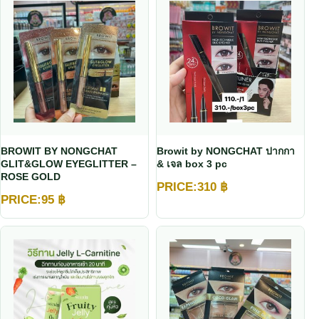
BROWIT BY NONGCHAT
Browit by NONGCHAT ปากกา
GLIT&GLOW EYEGLITTER –
& เจล box 3 pc
ROSE GOLD
PRICE:
310
฿
PRICE:
95
฿