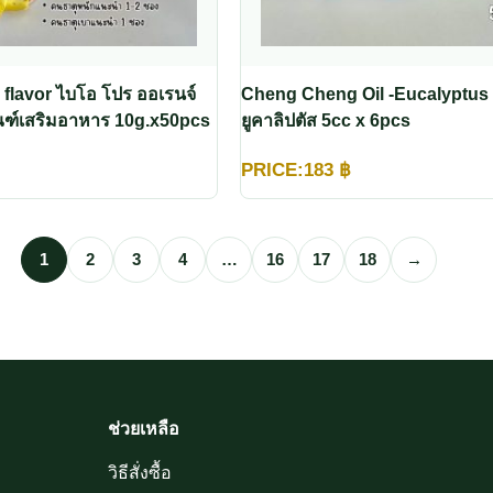
 flavor ไบโอ โปร ออเรนจ์
Cheng Cheng Oil -Eucalyptus เช็
ัณฑ์เสริมอาหาร 10g.x50pcs
ยูคาลิปตัส 5cc x 6pcs
PRICE:
183
฿
1
2
3
4
…
16
17
18
→
ช่วยเหลือ
วิธีสั่งซื้อ