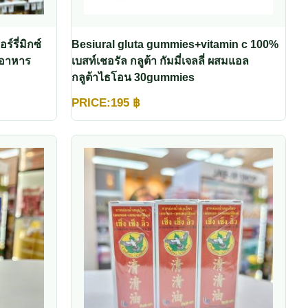
์รี่มิกซ์
Besiural gluta gummies+vitamin c 100%
ิมอาหาร
เบสท์เชอรัล กลูต้า กัมมี่เจลลี่ ผสมแอล
กลูต้าไธโอน 30gummies
PRICE:
195
฿