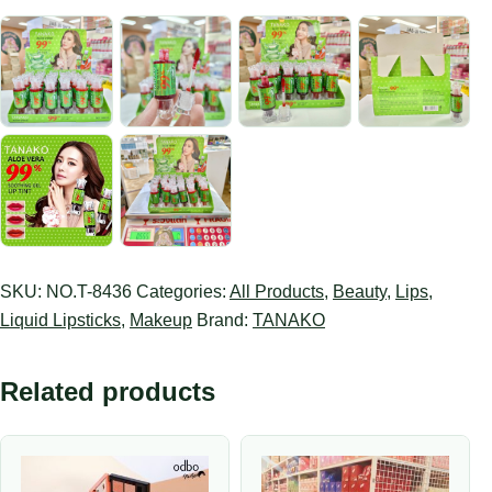
SKU:
NO.T-8436
Categories:
All Products
,
Beauty
,
Lips
,
Liquid Lipsticks
,
Makeup
Brand:
TANAKO
Related products