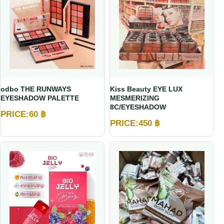
odbo THE RUNWAYS
Kiss Beauty EYE LUX
EYESHADOW PALETTE
MESMERIZING
8C/EYESHADOW
PRICE:
60
฿
PRICE:
450
฿