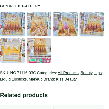
IMPORTED GALLERY
SKU:
NO.71116-03C
Categories:
All Products
,
Beauty
,
Lips
,
Liquid Lipsticks
,
Makeup
Brand:
Kiss Beauty
Related products