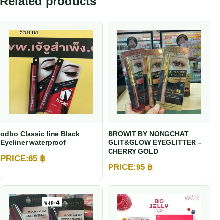
Related products
odbo Classic line Black
BROWIT BY NONGCHAT
Eyeliner waterproof
GLIT&GLOW EYEGLITTER –
CHERRY GOLD
PRICE:
65
฿
PRICE:
95
฿