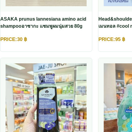
ASAKA prunus lannesiana amino acid
Head&shoulders
shampooอาซากะ แชมพูผมนุ่มสวย 80g
เมนทอล #cool 
PRICE:
30
฿
PRICE:
95
฿