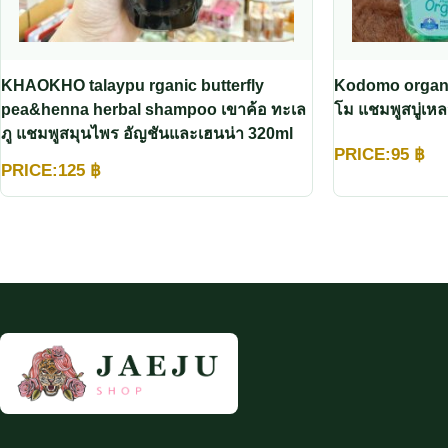
KHAOKHO talaypu rganic butterfly
Kodomo organi
pea&henna herbal shampoo เขาค้อ ทะเล
ภู แชมพูสมุนไพร อัญชันและเฮนน่า 320ml
PRICE:
95
฿
PRICE:
125
฿