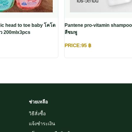
c head to toe baby โคโด
Pantene pro-vitamin shampoo
โม แชมพูสบู่เหลว 200mlx3pcs
สีชมพู
PRICE:
95
฿
ช่วยเหลือ
วิธีสั่งซื้อ
แจ้งชำระเงิน