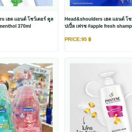
 เฮด แอนด์ โชว์เดอร์ คูล
Head&shoulders เฮด แอนด์ โชว
menthol 370ml
ปเปิ้ล เฟรช #apple fresh sham
PRICE:
95
฿